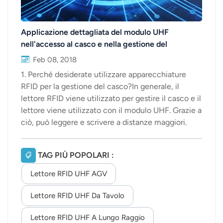
Applicazione dettagliata del modulo UHF
nell'accesso al casco e nella gestione del
personale
Feb 08, 2018
1. Perché desiderate utilizzare apparecchiature
RFID per la gestione del casco?In generale, il
lettore RFID viene utilizzato per gestire il casco e il
lettore viene utilizzato con il modulo UHF. Grazie a
ciò, può leggere e scrivere a distanze maggiori.
Anche i caschi fanno parte della gestione del
magazzino. Oltre ai caschi, è necessario gestire
TAG PIÙ POPOLARI :
anche le uniformi da lavoro e i kit di attrezzi per i
lavoratori.2. A cosa servono i caschi RFID?(1) la
Lettore RFID UHF AGV
gestione dell'accesso al casco di sicurezza;(2)
gestire i lavoratori che indossano i caschi3. Il
Lettore RFID UHF Da Tavolo
processo specifico di gestione del personale
Lettore RFID UHF A Lungo Raggio
RFIDVorrei parlare della gestione dei caschi di