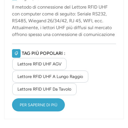
Il metodo di connessione del Lettore RFID UHF
con computer come di seguito: Seriale RS232,
RS485, Wiegand 26/34/42, RJ 45, WIFI, ecc.
Attualmente, i lettori UHF più diffusi sul mercato
offrono spesso una connessione di comunicazione
seriale, e la porta seriale è il metodo di
comunicazione più importante per la maggior
TAG PIÙ POPOLARI :
parte dei dispositivi hardware e dei computer.
Vediamo quindi cos'è una porta seriale. La porta
Lettore RFID UHF AGV
seriale è l'interfaccia di comunicazione seriale
(Serial Interface), nota anche come porta COM. È
Lettore RFID UHF A Lungo Raggio
caratterizzata da semplici linee di comunicazione:
Lettore RFID UHF Da Tavolo
bastano due linee di trasmissione per realizzare
una comunicazione bidirezionale e si possono
utilizzare anche le linee telefoniche, il che riduce
PER SAPERNE DI PIÙ
notevolmente i costi, soprattut...