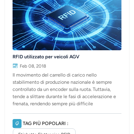
عربي
日语
한국어
Türk
RFID utilizzato per veicoli AGV
Ελληνικά
Feb 08, 2018
Il movimento del carrello di carico nello
Melayu
stabilimento di produzione nazionale è sempre
controllato da un encoder sulla ruota. Tuttavia,
Polski
tende a slittare durante le fasi di accelerazione e
frenata, rendendo sempre più difficile
แบบไทย
determinarne la posizione, che può essere corretta
Tiếng Việt
solo manualmente. Nel frattempo Per questa
TAG PIÙ POPOLARI :
situazione, molti produttori hanno gradualmente
Indonesia
iniziato a utilizzare RFID tag sul carrello di carico e