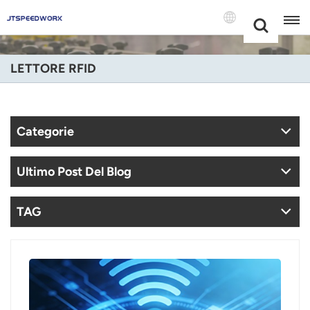
Choose Your
+86 -18681515767
Language(Itali
LETTORE RFID
English
Français
Categorie
Deutsch
Ultimo Post Del Blog
Русский
Italiano
TAG
Español
Português
Nederland