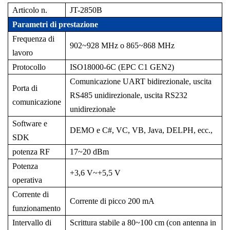
Articolo n.
JT-2850B
Parametri di prestazione
Frequenza di
902~928 MHz o 865~868 MHz
lavoro
Protocollo
ISO18000-6C (EPC C1 GEN2)
Comunicazione UART bidirezionale, uscita
Porta di
RS485 unidirezionale, uscita RS232
comunicazione
unidirezionale
Software e
DEMO e C#, VC, VB, Java, DELPH, ecc.,
SDK
potenza RF
17~20 dBm
Potenza
+3,6 V~+5,5 V
operativa
Corrente di
Corrente di picco 200 mA
funzionamento
Intervallo di
Scrittura stabile a 80~100 cm (con antenna in