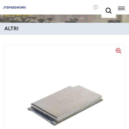
Choose Your
+86 -18681515767
Language(Itali
ALTRI
English
Français
Deutsch
Русский
Italiano
Español
Português
Nederland