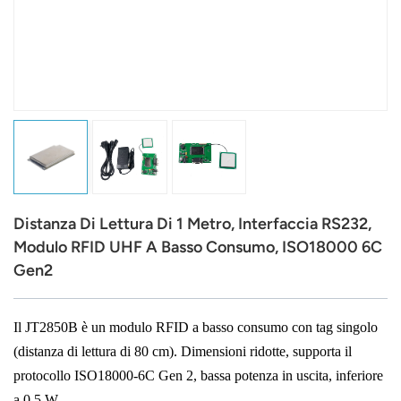
عربي
日语
한국어
Türk
Ελληνικά
Distanza Di Lettura Di 1 Metro, Interfaccia RS232,
Melayu
Modulo RFID UHF A Basso Consumo, ISO18000 6C
Gen2
Polski
แบบไทย
Il JT2850B è un modulo RFID a basso consumo con tag singolo
(distanza di lettura di 80 cm).
Dimensioni ridotte, supporta il
Tiếng Việt
protocollo ISO18000-6C Gen 2, bassa potenza in uscita, inferiore
Indonesia
a 0,5 W.