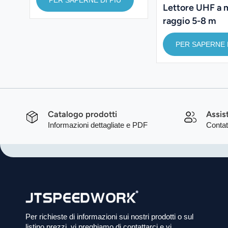
Lettore UHF 860-960
Lettore UHF a 
MHz
raggio 5-8 m
PER SAPERNE D
Catalogo prodotti
Assis
Informazioni dettagliate e PDF
Contat
Per richieste di informazioni sui nostri prodotti o sul
listino prezzi, vi preghiamo di contattarci e vi