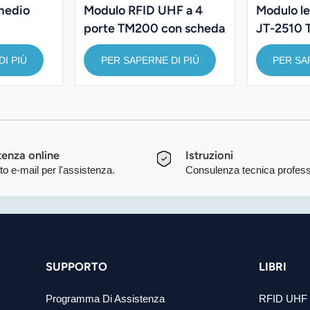
medio
Modulo RFID UHF a 4
Modulo l
porte TM200 con scheda
JT-2510
di sviluppo JT-M2550
I PIÙ
PER SAPERNE DI PIÙ
PER SA
tenza online
Istruzioni
to e-mail per l'assistenza.
Consulenza tecnica profess
SUPPORTO
LIBRI
Programma Di Assistenza
RFID UHF 