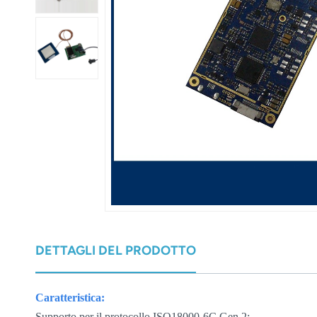
عربي
日语
한국어
Türk
Ελληνικά
Melayu
Polski
แบบไทย
DETTAGLI DEL PRODOTTO
Tiếng Việt
Caratteristica:
Indonesia
Supporto per il protocollo ISO18000-6C Gen 2;