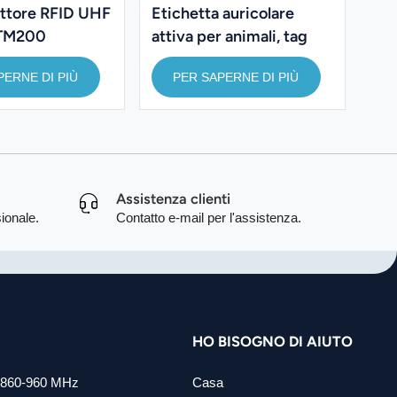
ettore RFID UHF
Etichetta auricolare
Kit
 TM200
attiva per animali, tag
RFI
RFID a 2,4 GHz per la
la 
PERNE DI PIÙ
PER SAPERNE DI PIÙ
gestione del bestiame.
pos
bic
Assistenza clienti
ionale.
Contatto e-mail per l'assistenza.
HO BISOGNO DI AIUTO
860-960 MHz
Casa