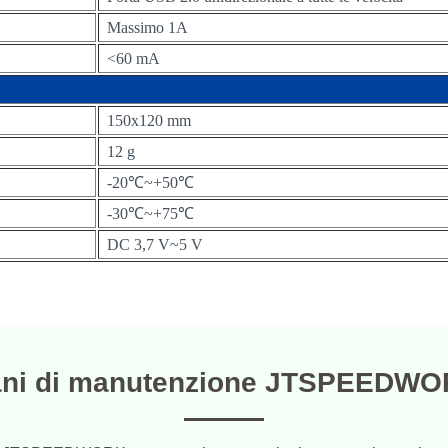
Massimo 1A
<60 mA
150x120 mm
12 g
-20℃~+50℃
-30℃~+75℃
DC 3,7 V~5 V
ani di manutenzione JTSPEEDWO