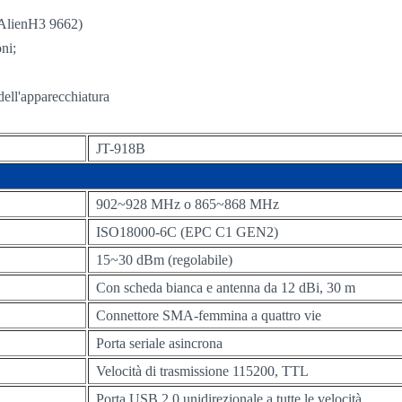
g AlienH3 9662)
oni;
 dell'apparecchiatura
JT-918B
902~928 MHz o 865~868 MHz
ISO18000-6C (EPC C1 GEN2)
15~30 dBm (regolabile)
Con scheda bianca e antenna da 12 dBi, 30 m
Connettore SMA-femmina a quattro vie
Porta seriale asincrona
Velocità di trasmissione 115200, TTL
Porta USB 2.0 unidirezionale a tutte le velocità