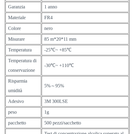
Garanzia
1 anno
Materiale
FR4
Colore
nero
Misurare
85 m*20*11 mm
Temperatura
-25℃~ +85℃
Temperatura di
-30℃~ +110℃
conservazione
Risparmia
5%～95%
umidità
Adesivo
3M 300LSE
peso
1g
pacchetto
500 pezzi/sacchetto
Test di concentrazione alcolica superato al