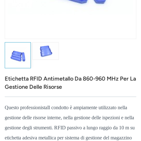
عربي
日语
한국어
Türk
Ελληνικά
Etichetta RFID Antimetallo Da 860-960 MHz Per La
Melayu
Gestione Delle Risorse
Polski
Questo professionista
Il condotto è ampiamente utilizzato nella
แบบไทย
gestione delle risorse interne, nella gestione delle ispezioni e nella
Tiếng Việt
gestione degli strumenti. RFID passivo a lungo raggio da 10 m su
etichetta adesiva metallica per sistema di gestione del magazzino
Indonesia