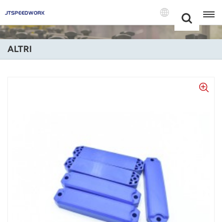
Choose Your
+86 -18681515767
Language(Itali
ALTRI
English
Français
Deutsch
Русский
Italiano
Español
Português
Nederland