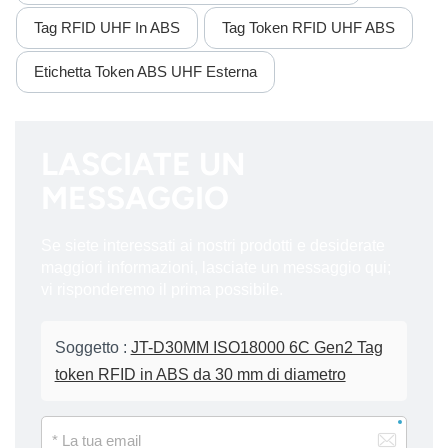
Tag RFID UHF In ABS
Tag Token RFID UHF ABS
Etichetta Token ABS UHF Esterna
LASCIATE UN
MESSAGGIO
Se siete interessati ai nostri prodotti e desiderate
maggiori informazioni, lasciate un messaggio qui;
vi risponderemo il prima possibile.
Soggetto :
JT-D30MM ISO18000 6C Gen2 Tag
token RFID in ABS da 30 mm di diametro