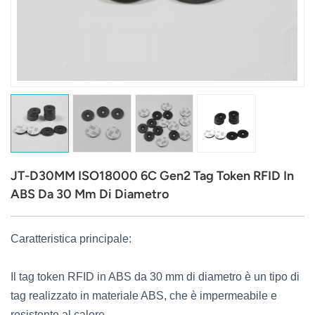
عربي
日语
한국어
Türk
Ελληνικά
JT-D30MM ISO18000 6C Gen2 Tag Token RFID In
Melayu
ABS Da 30 Mm Di Diametro
Polski
Caratteristica principale:
แบบไทย
Il tag token RFID in ABS da 30 mm di diametro è un tipo di
Tiếng Việt
tag realizzato in materiale ABS, che è impermeabile e
Indonesia
resistente al calore.