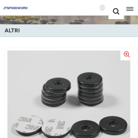
Choose Your
+86 -18681515767
Language(Itali
ALTRI
English
Français
Deutsch
Русский
Italiano
Español
Português
Nederland