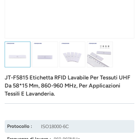
عربي
日语
한국어
Türk
Ελληνικά
JT-F5815 Etichetta RFID Lavabile Per Tessuti UHF
Melayu
Da 58*15 Mm, 860-960 MHz, Per Applicazioni
Tessili E Lavanderia.
Polski
แบบไทย
Tiếng Việt
Protocollo :
ISO18000-6C
Indonesia