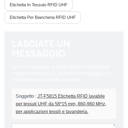
Etichetta In Tessuto RFID UHF
Etichetta Per Biancheria RFID UHF
LASCIATE UN
MESSAGGIO
Se siete interessati ai nostri prodotti e desiderate
maggiori informazioni, lasciate un messaggio qui;
vi risponderemo il prima possibile.
Soggetto :
JT-F5815 Etichetta RFID lavabile
per tessuti UHF da 58*15 mm, 860-960 MHz,
per applicazioni tessili e lavanderia.