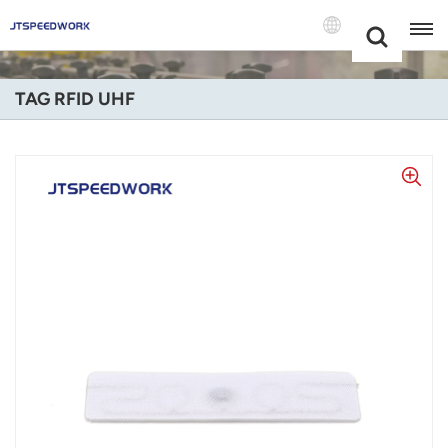
Choose Your
+86 -18681515767
Language(Itali
TAG RFID UHF
English
Français
Deutsch
Русский
Italiano
Español
Português
Nederland