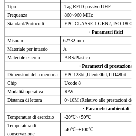
Tipo
Tag RFID passivo UHF
Frequenza
860~960 MHz
Standard/Protocolli
EPC CLASSE 1 GEN2, ISO 18000
· Parametri fisici
Misurare
62*32 mm
Materiale per intarsio
A
Materiale esterno
ABS/Plastica
· Parametri di prestazione
Dimensioni della memoria
EPC128bit,Utente0bit,TID48bit
Chip
Ucode 8
Modalità operativa
R/W
Distanza di lettura
0~
10
M (Relativo alle prestazioni del 
· Parametri ambientali
Temperatura di esercizio
-20℃~+50℃
Temperatura di
-40℃~+100℃
conservazione