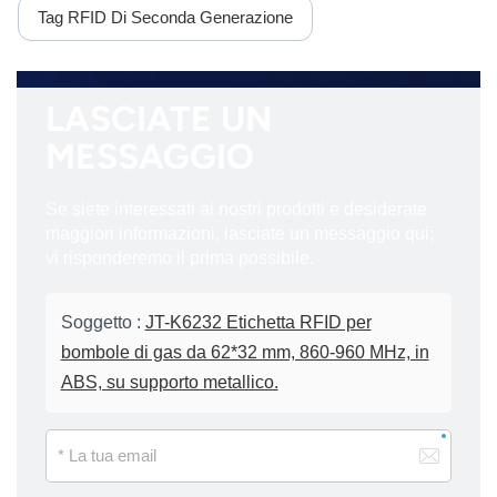
Tag RFID Di Seconda Generazione
LASCIATE UN
MESSAGGIO
Se siete interessati ai nostri prodotti e desiderate
maggiori informazioni, lasciate un messaggio qui;
vi risponderemo il prima possibile.
Soggetto :
JT-K6232 Etichetta RFID per
bombole di gas da 62*32 mm, 860-960 MHz, in
ABS, su supporto metallico.