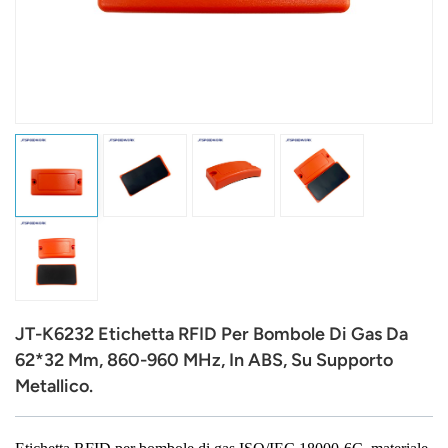
عربي
日语
한국어
Türk
Ελληνικά
Melayu
Polski
JT-K6232 Etichetta RFID Per Bombole Di Gas Da
แบบไทย
62*32 Mm, 860-960 MHz, In ABS, Su Supporto
Metallico.
Tiếng Việt
Indonesia