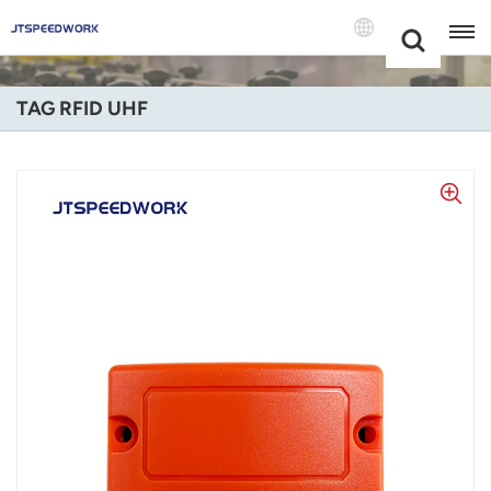
Choose Your
+86 -18681515767
Language(Itali
TAG RFID UHF
English
Français
Deutsch
Русский
Italiano
Español
Português
Nederland