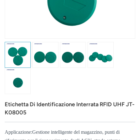
عربي
日语
한국어
Türk
Ελληνικά
Melayu
Polski
Etichetta Di Identificazione Interrata RFID UHF JT-
แบบไทย
K08005
Tiếng Việt
Applicazione:
Gestione intelligente del magazzino, punti di
Indonesia