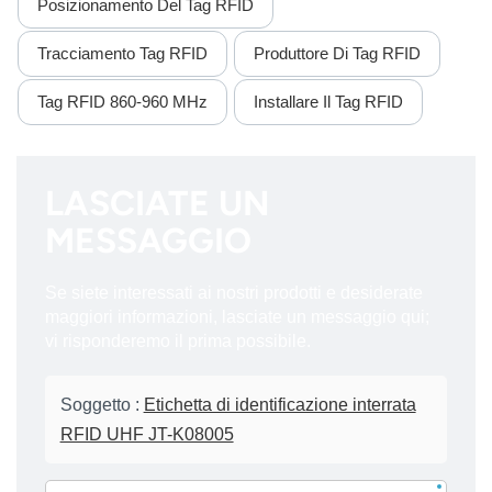
Posizionamento Del Tag RFID
Tracciamento Tag RFID
Produttore Di Tag RFID
Tag RFID 860-960 MHz
Installare Il Tag RFID
LASCIATE UN
MESSAGGIO
Se siete interessati ai nostri prodotti e desiderate
maggiori informazioni, lasciate un messaggio qui;
vi risponderemo il prima possibile.
Soggetto :
Etichetta di identificazione interrata
RFID UHF JT-K08005