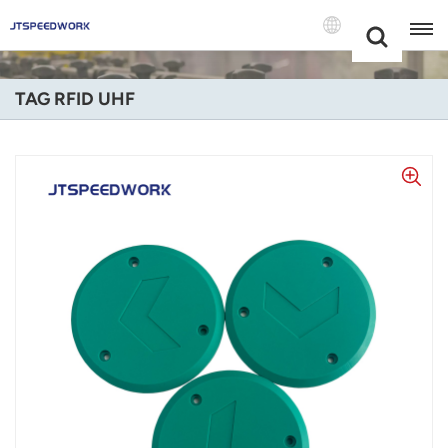
Choose Your
+86 -18681515767
Language(Itali
TAG RFID UHF
English
Français
Deutsch
Русский
Italiano
Español
Português
Nederland