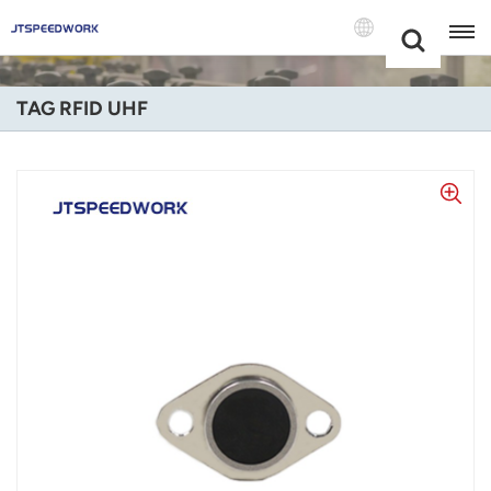
Choose Your
+86 -18681515767
Language(Itali
TAG RFID UHF
English
Français
Deutsch
Русский
Italiano
Español
Português
Nederland