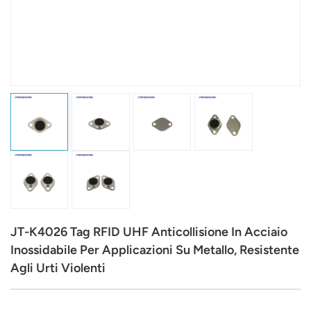
عربي
日语
한국어
Türk
Ελληνικά
Melayu
Polski
JT-K4026 Tag RFID UHF Anticollisione In Acciaio
แบบไทย
Inossidabile Per Applicazioni Su Metallo, Resistente
Agli Urti Violenti
Tiếng Việt
Indonesia