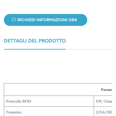
norsk
RICHIEDI INFORMAZIONI ORA
magyar
DETTAGLI DEL PRODOTTO
Parametri
Protocollo RFID:
EPC Classe 
Frequenza:
(USA) 902-9