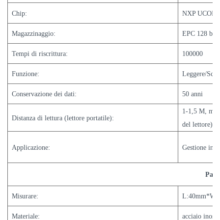
Chip:
NXP UCODE
Magazzinaggio:
EPC 128 bit, 
Tempi di riscrittura:
100000
Funzione:
Leggere/Scri
Conservazione dei dati:
50 anni
1-1,5 M, mont
Distanza di lettura (lettore portatile):
del lettore)
Applicazione:
Gestione inte
Param
Misurare:
L:40mm*W:2
Materiale:
acciaio inoss