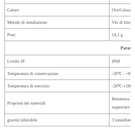
Colore:
Oro/Colore n
Metodo di installazione:
Viti di blocca
Peso:
14,2 g
Paramet
Livello IP:
IP68
Temperatura di conservazione:
-20
℃
- +80
Temperatura di esercizio:
-20
℃
-+180
Resistenza all
Proprietà dei materiali
sopportare im
gravità tollerabile
3 tonnellate d