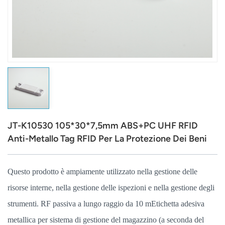
عربي
日语
한국어
Türk
Ελληνικά
JT-K10530 105*30*7,5mm ABS+PC UHF RFID
Melayu
Anti-Metallo Tag RFID Per La Protezione Dei Beni
Polski
Questo prodotto è ampiamente utilizzato nella gestione delle
แบบไทย
risorse interne, nella gestione delle ispezioni e nella gestione degli
Tiếng Việt
strumenti. RF passiva a lungo raggio da 10 m
Etichetta adesiva
metallica per sistema di gestione del magazzino (a seconda del
Indonesia