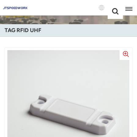
Choose Your
+86 -18681515767
Language(Itali
TAG RFID UHF
English
Français
Deutsch
Русский
Italiano
Español
Português
Nederland