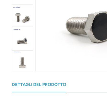
عربي
日语
한국어
Türk
Ελληνικά
Melayu
Polski
แบบไทย
DETTAGLI DEL PRODOTTO
Tiếng Việt
Indonesia