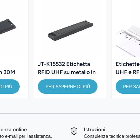
JT-K15532 Etichetta
Etichette 
m 30M
RFID UHF su metallo in
UHF e RF
 UHF
ABS, 155*32*3,5 mm
per bianc
I PIÙ
PER SAPERNE DI PIÙ
PER SA
 RFID
tenza online
Istruzioni
to e-mail per l'assistenza.
Consulenza tecnica profess