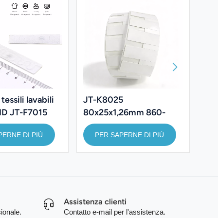
JT-K8025
Eti
tessili lavabili
80x25x1,26mm 860-
sta
ID JT-F7015
960Mhz UHF Etichetta
UH
heria.
PER SAPERNE DI PIÙ
PERNE DI PIÙ
RFID flessibile
50
stampabile su metallo
MH
Impinj Monza R6-P
Assistenza clienti
ionale.
Contatto e-mail per l'assistenza.