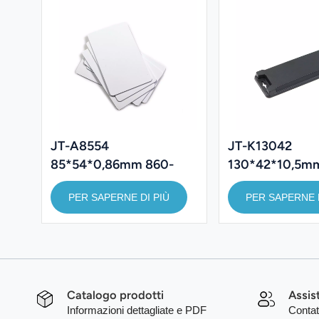
JT-K13042
JT-A8554
130*42*10,5m
85*54*0,86mm 860-
Long Distance
960Mhz PVC UHF RFID
PER SAPERNE D
PER SAPERNE DI PIÙ
Metal Tag /ABS
White Card
Anti-metallo
Catalogo prodotti
Assis
Informazioni dettagliate e PDF
Contat