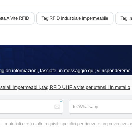
etta A Vite RFID
Tag RFID Industriale Impermeabile
Tag In
aggiori informazioni, lasciate un messaggio qui; vi risponderemo i
triali impermeabili, tag RFID UHF a vite per utensili in metallo