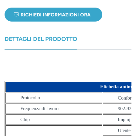
norsk
RICHIEDI INFORMAZIONI ORA
magyar
DETTAGLI DEL PRODOTTO
Etichetta antimet
Protocollo
Conforme
Frequenza di lavoro
902-928
Chip
Impinj M
Utente a 