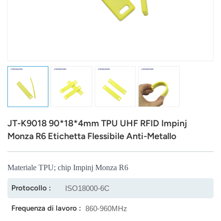
عربي
日语
한국어
Türk
Ελληνικά
JT-K9018 90*18*4mm TPU UHF RFID Impinj
Melayu
Monza R6 Etichetta Flessibile Anti-Metallo
Polski
Materiale TPU; chip Impinj Monza R6
แบบไทย
Protocollo :
ISO18000-6C
Tiếng Việt
Frequenza di lavoro :
860-960MHz
Indonesia