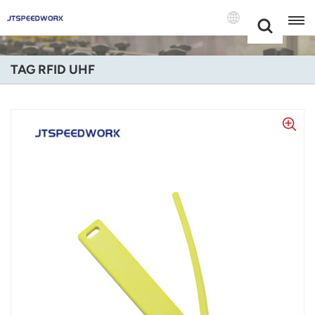
Choose Your
+86 -18681515767
Language(Itali
TAG RFID UHF
English
Français
Deutsch
Русский
Italiano
Español
Português
Nederland