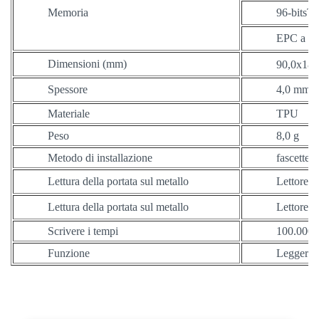
Memoria
96-bitsT
EPC a 96
Dimensioni (mm)
90,0x18,
Spessore
4,0 mm
Materiale
TPU
Peso
8,0 g
Metodo di installazione
fascette p
Lettura della portata sul metallo
Lettore p
Lettura della portata sul metallo
Lettore f
Scrivere i tempi
100.000
Funzione
Leggere/s