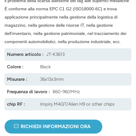
il problema della scarsa adesione dei tag alle superfici metalliche.
È conforme alla norma EPC C1 G2 (ISO18000-6C) e trova
norsk
applicazione principalmente nella gestione della logistica di
magyar
magazzino, nella gestione delle risorse IT, nella gestione
dell'inventario, nella gestione patrimoniale, nel tracciamento dei
componenti automobilistici, nella produzione industriale, ecc.
Numero articolo :
JT-K3613
Colore :
Black
Misurare :
36x13x3mm
Frequenza di lavoro :
860-960MHz
chip RF :
Impinj M4QT/Alien H9 or other chips
RICHIEDI INFORMAZIONI ORA