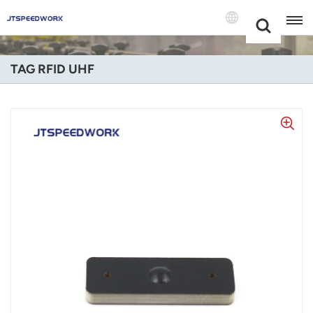
Choose Your
+86 -18681515767
Language(Itali
TAG RFID UHF
English
Français
Deutsch
Русский
Italiano
Español
Português
Nederland