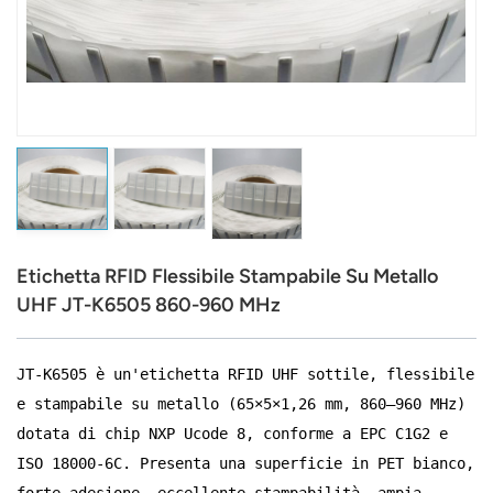
عربي
日语
한국어
Türk
Ελληνικά
Etichetta RFID Flessibile Stampabile Su Metallo
Melayu
UHF JT-K6505 860-960 MHz
Polski
JT-K6505 è un'etichetta RFID UHF sottile, flessibile
แบบไทย
e stampabile su metallo (65×5×1,26 mm, 860–960 MHz)
Tiếng Việt
dotata di chip NXP Ucode 8, conforme a EPC C1G2 e
ISO 18000-6C. Presenta una superficie in PET bianco,
Indonesia
forte adesione, eccellente stampabilità, ampia