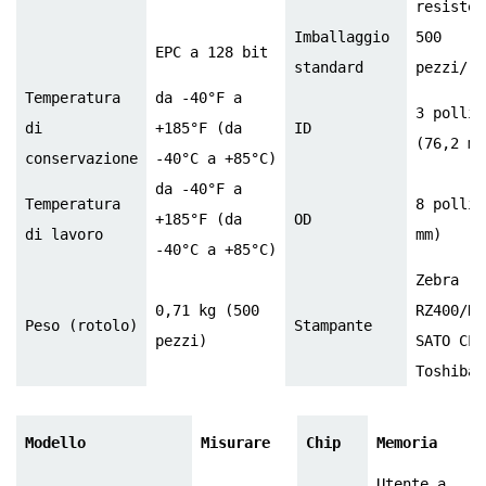
resisten
Imballaggio
500
EPC a 128 bit
standard
pezzi/ro
Temperatura
da -40°F a
3 pollic
di
+185°F (da
ID
(76,2 mm
conservazione
-40°C a +85°C)
da -40°F a
Temperatura
8 pollic
+185°F (da
OD
di lavoro
mm)
-40°C a +85°C)
Zebra
0,71 kg (500
RZ400/R1
Peso (rotolo)
Stampante
pezzi)
SATO CL4
Toshiba 
Modello
Misurare
Chip
Memoria
Utente a