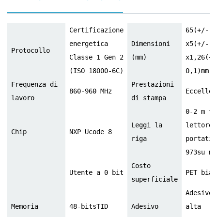
Certificazione
65(+/- 1
energetica
Dimensioni
x5(+/- 0
Protocollo
Classe 1 Gen 2
(mm)
x1,26(+/
(ISO 18000-6C)
0,1)mm
Frequenza di
Prestazioni
860-960 MHz
Eccellen
lavoro
di stampa
0-2 m tr
Leggi la
lettore
Chip
NXP Ucode 8
riga
portatil
973
su me
Costo
Utente a 0 bit
PET bian
superficiale
Adesivo 
Memoria
48-bitsTID
Adesivo
alta