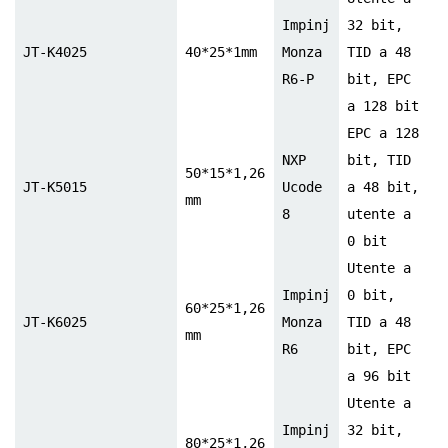
Impinj
32 bit,
JT-K4025
40*25*1mm
Monza
TID a 48
R6-P
bit, EPC
a 128 bit
EPC a 128
NXP
bit, TID
50*15*1,26
JT-K5015
Ucode
a 48 bit,
mm
8
utente a
0 bit
Utente a
Impinj
0 bit,
60*25*1,26
JT-K6025
Monza
TID a 48
mm
R6
bit, EPC
a 96 bit
Utente a
Impinj
32 bit,
80*25*1,26