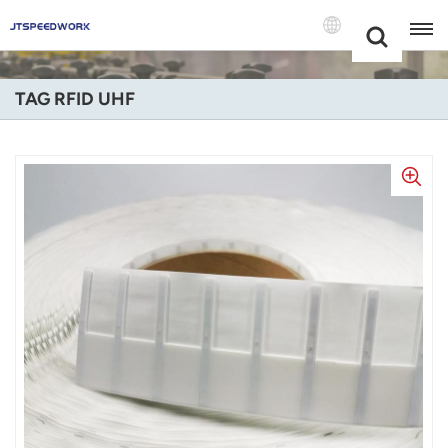
Choose Your
+86 -18681515767
Language(Itali
TAG RFID UHF
English
Français
Deutsch
Русский
Italiano
Español
Português
Nederland