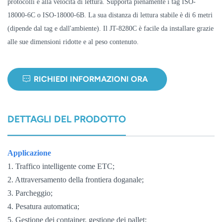
protocolli e alla velocità di lettura. Supporta pienamente i tag ISO-
18000-6C o ISO-18000-6B. La sua distanza di lettura stabile è di 6 metri
norsk
(dipende dal tag e dall'ambiente). Il JT-8280C è facile da installare grazie
magyar
alle sue dimensioni ridotte e al peso contenuto.
RICHIEDI INFORMAZIONI ORA
DETTAGLI DEL PRODOTTO
Applicazione
1. Traffico intelligente come ETC;
2. Attraversamento della frontiera doganale;
3. Parcheggio;
4. Pesatura automatica;
5. Gestione dei container, gestione dei pallet;