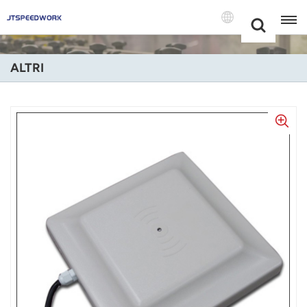
Choose Your
+86 -18681515767
Language(Itali
ALTRI
English
Français
Deutsch
Русский
Italiano
Español
Português
Nederland