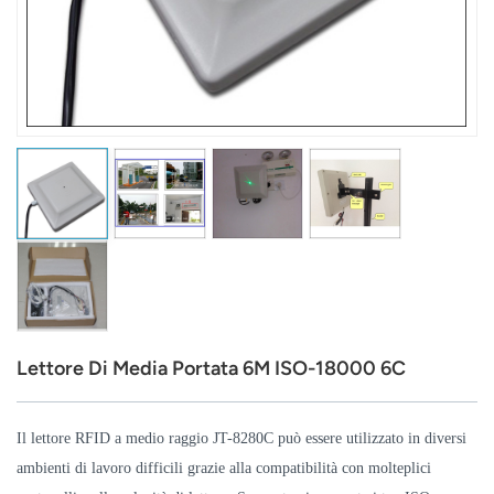
عربي
日语
한국어
Türk
Ελληνικά
Melayu
Polski
Lettore Di Media Portata 6M ISO-18000 6C
แบบไทย
Tiếng Việt
Il lettore RFID a medio raggio JT-8280C può essere utilizzato in diversi
ambienti di lavoro difficili grazie alla compatibilità con molteplici
Indonesia