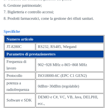
6. Gestione patrimoniale;
7. Biglietteria e controllo accessi;
8. Prodotti farmaceutici, come la gestione dei rifiuti sanitari.
Specifiche
Numero articolo
JT-8280C
RS232, RS485, Wiegand
Parametro di prestazione
eters
Frequenza di
902~928 MHz o 865~868 MHz
lavoro
Protocollo
ISO18000-6C (EPC C1 GEN2)
potenza a
0dBm~30dBm (regolabile)
radiofrequenza
DEMO e C#, VC, VB, Java, DELPHI,
Software e SDK
ecc.,