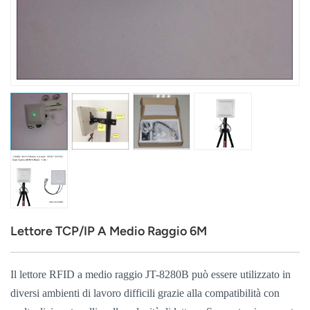
عربي
日语
한국어
Türk
Ελληνικά
Melayu
Polski
Lettore TCP/IP A Medio Raggio 6M
แบบไทย
Tiếng Việt
Il lettore RFID a medio raggio JT-8280B può essere utilizzato in
diversi ambienti di lavoro difficili grazie alla compatibilità con
Indonesia