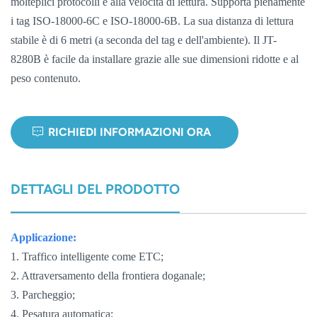
molteplici protocolli e alla velocità di lettura. Supporta pienamente
i tag ISO-18000-6C e ISO-18000-6B. La sua distanza di lettura
norsk
stabile è di 6 metri (a seconda del tag e dell'ambiente). Il JT-
magyar
8280B è facile da installare grazie alle sue dimensioni ridotte e al
peso contenuto.
RICHIEDI INFORMAZIONI ORA
DETTAGLI DEL PRODOTTO
Applicazione:
1. Traffico intelligente come ETC;
2. Attraversamento della frontiera doganale;
3. Parcheggio;
4. Pesatura automatica;