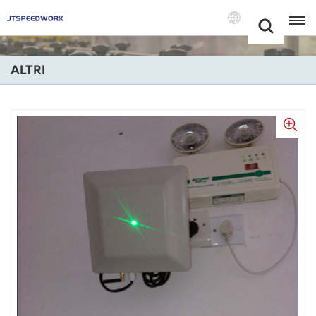
Choose Your
+86 -18681515767
Language(Itali
ALTRI
English
Français
Deutsch
Русский
Italiano
Español
Português
Nederland