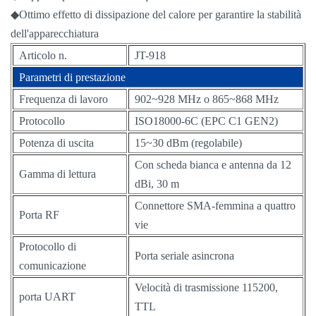
◆Ottimo effetto di dissipazione del calore per garantire la stabilità
dell'apparecchiatura
Articolo n.
JT-918
Parametri di prestazione
Frequenza di lavoro
902~928 MHz o 865~868 MHz
Protocollo
ISO18000-6C (EPC C1 GEN2)
Potenza di uscita
15~30 dBm (regolabile)
Con scheda bianca e antenna da 12
Gamma di lettura
dBi, 30 m
Connettore SMA-femmina a quattro
Porta RF
vie
Protocollo di
Porta seriale asincrona
comunicazione
Velocità di trasmissione 115200,
porta UART
TTL