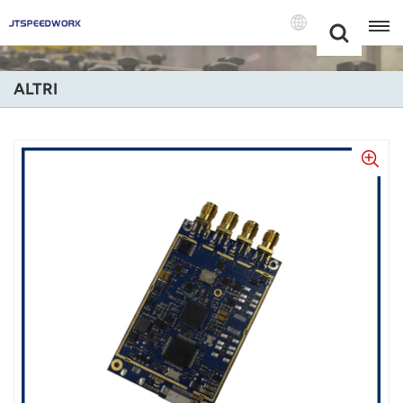
Choose Your
+86 -18681515767
Language(Itali
ALTRI
English
Français
Deutsch
Русский
Italiano
Español
Português
Nederland