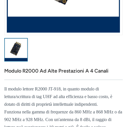
عربي
日语
한국어
Türk
Ελληνικά
Modulo R2000 Ad Alte Prestazioni A 4 Canali
Melayu
Polski
Il modulo lettore R2000 JT-918, in quanto modulo di
lettura/scrittura di tag UHF ad alta efficienza e basso costo, è
แบบไทย
dotato di diritti di proprietà intellettuale indipendenti.
Funziona nella gamma di frequenze da 860 MHz a 868 MHz o da
Tiếng Việt
902 MHz a 928 MHz. Con un'antenna da 8 dBi, il raggio di
Indonesia