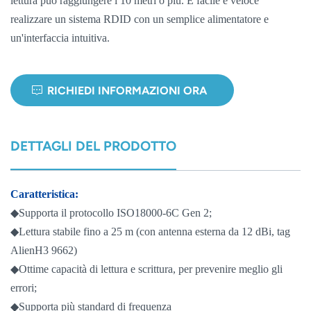
lettura può raggiungere i 10 metri o più. È facile e veloce
realizzare un sistema RDID con un semplice alimentatore e
norsk
un'interfaccia intuitiva.
magyar
RICHIEDI INFORMAZIONI ORA
DETTAGLI DEL PRODOTTO
Caratteristica:
◆Supporta il protocollo ISO18000-6C Gen 2;
◆Lettura stabile fino a 25 m (con antenna esterna da 12 dBi, tag
AlienH3 9662)
◆Ottime capacità di lettura e scrittura, per prevenire meglio gli
errori;
◆Supporta più standard di frequenza