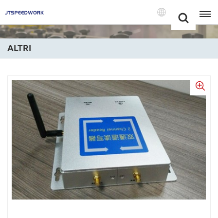
Choose Your
+86 -18681515767
Language(Itali
ALTRI
English
Français
Deutsch
Русский
Italiano
Español
Português
Nederland