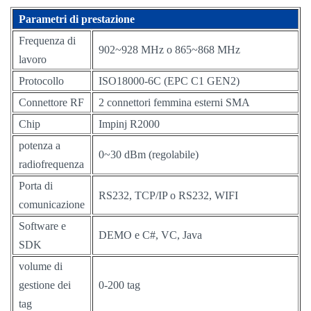
Parametri di prestazione
Frequenza di
902~928 MHz o 865~868 MHz
lavoro
Protocollo
ISO18000-6C (EPC C1 GEN2)
Connettore RF
2 connettori femmina esterni SMA
Chip
Impinj R2000
potenza a
0~30 dBm (regolabile)
radiofrequenza
Porta di
RS232, TCP/IP o RS232, WIFI
comunicazione
Software e
DEMO e C#, VC, Java
SDK
volume di
gestione dei
0-200 tag
tag