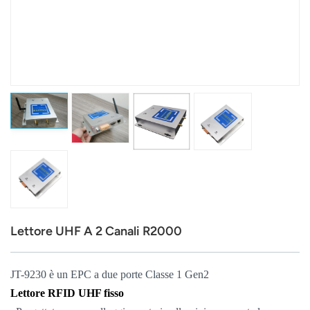
عربي
日语
한국어
Türk
Ελληνικά
Melayu
Polski
Lettore UHF A 2 Canali R2000
แบบไทย
Tiếng Việt
JT-9230 è un EPC a due porte Classe 1 Gen2
Lettore RFID UHF fisso
Indonesia