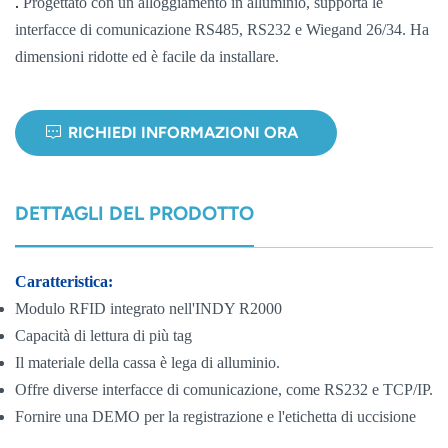
.
Progettato con un alloggiamento in alluminio, supporta le
interfacce di comunicazione RS485, RS232 e Wiegand 26/34. Ha
norsk
dimensioni ridotte ed è facile da installare.
magyar
RICHIEDI INFORMAZIONI ORA
DETTAGLI DEL PRODOTTO
Caratteristica:
Modulo RFID integrato nell'INDY R2000
Capacità di lettura di più tag
Il materiale della cassa è lega di alluminio.
Offre diverse interfacce di comunicazione, come RS232 e TCP/IP.
Fornire una DEMO per la registrazione e l'etichetta di uccisione