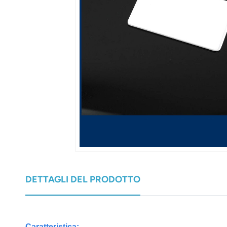
عربي
日语
한국어
Türk
Ελληνικά
Melayu
Polski
แบบไทย
DETTAGLI DEL PRODOTTO
Tiếng Việt
Indonesia
Caratteristica: