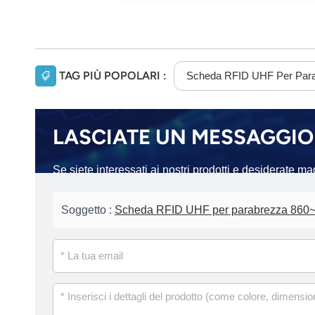
TAG PIÙ POPOLARI :
Scheda RFID UHF Per Par
LASCIATE UN MESSAGGIO
Se siete interessati ai nostri prodotti e desiderate m
Soggetto :
Scheda RFID UHF per parabrezza 860