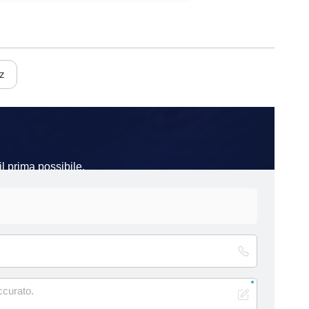
z
l prima possibile.