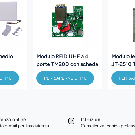
medio
Modulo RFID UHF a 4
Modulo l
porte TM200 con scheda
JT-2510
di sviluppo JT-M2550
I PIÙ
PER SAPERNE DI PIÙ
PER SA
tenza online
Istruzioni
to e-mail per l'assistenza.
Consulenza tecnica profess