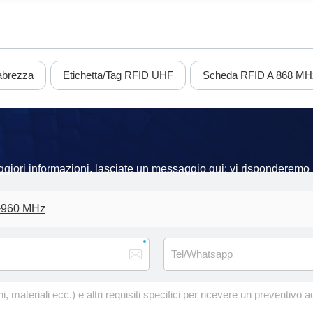
abrezza
Etichetta/tag RFID UHF
Scheda RFID A 868 MH
aggiori informazioni, lasciate un messaggio qui; vi risponderemo i
~960 MHz