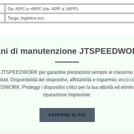
Da -40ºC a +85ºC (da -40ºF a 185ºF)
Targa, logistica ecc.
ani di manutenzione JTSPEEDWO
ivi JTSPEEDWORK per garantire prestazioni sempre al massimo li
ti. Disponibilità dei dispositivi, affidabilità e risparmio: ecco cos
K. Proteggi i dispositivi critici per la tua attività ed elimini
riparazione impreviste.
SAPERNE DI PIÙ