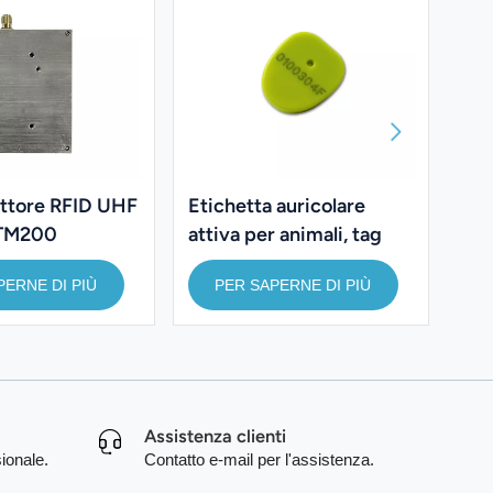
ettore RFID UHF
Etichetta auricolare
Kit
 TM200
attiva per animali, tag
RFI
RFID a 2,4 GHz per la
la 
PERNE DI PIÙ
PER SAPERNE DI PIÙ
gestione del bestiame.
pos
bic
Assistenza clienti
ionale.
Contatto e-mail per l'assistenza.