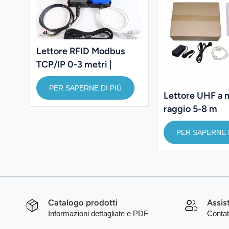
Lettore RFID Modbus
TCP/IP 0-3 metri |
Lettore Modbus RTU |
PER SAPERNE DI PIÙ
Lettore UHF 860-960
Lettore UHF a 
MHz
raggio 5-8 m
PER SAPERNE D
Catalogo prodotti
Assis
Informazioni dettagliate e PDF
Contat