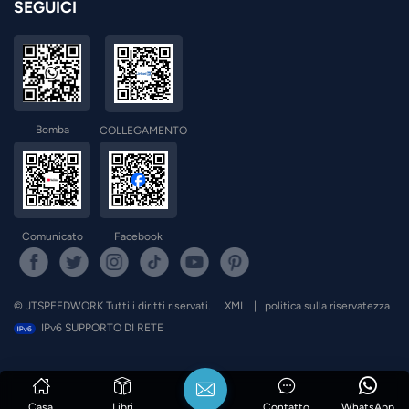
SEGUICI
Bomba
COLLEGAMENTO
Comunicato
Facebook
© JTSPEEDWORK Tutti i diritti riservati. .
XML
|
politica sulla riservatezza
IPv6 SUPPORTO DI RETE
Casa
Libri
Contatto
WhatsApp