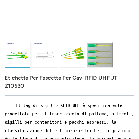
عربي
日语
한국어
Türk
Ελληνικά
Etichetta Per Fascetta Per Cavi RFID UHF JT-
Melayu
Z10530
Polski
Il tag di sigillo RFID UHF è specificamente
แบบไทย
progettato per il tracciamento di pollame, alimenti,
Tiếng Việt
sigilli per contenitori e pacchi espressi, la
classificazione delle linee elettriche, la gestione
Indonesia
delle linee di telecomunicazione, la sorveglianza e