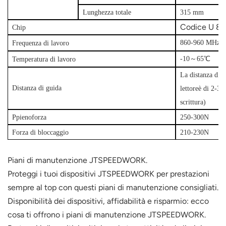
Lunghezza totale
315 mm
Codice U 8/
Chip
860-960 MHz
Frequenza di lavoro
-10
～
65℃
Temperatura di lavoro
La distanza di l
Distanza di guida
lettore
è di 2-3 m
scrittura)
P
pieno
forza
250-300N
Forza di bloccaggio
210-230N
Piani di manutenzione JTSPEEDWORK.
Proteggi i tuoi dispositivi JTSPEEDWORK per prestazioni
sempre al top con questi piani di manutenzione consigliati.
Disponibilità dei dispositivi, affidabilità e risparmio: ecco
cosa ti offrono i piani di manutenzione JTSPEEDWORK.