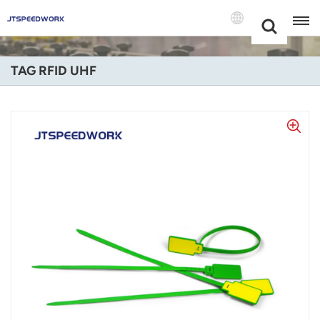
Choose Your
+86 -18681515767
Language(Itali
TAG RFID UHF
English
Français
Deutsch
Русский
Italiano
Español
Português
Nederland